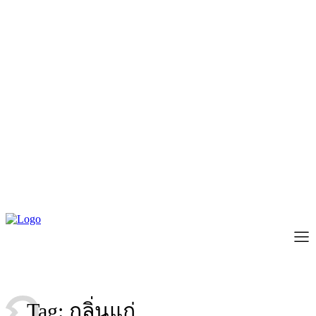
ก
Tag:
กลิ่นแก่