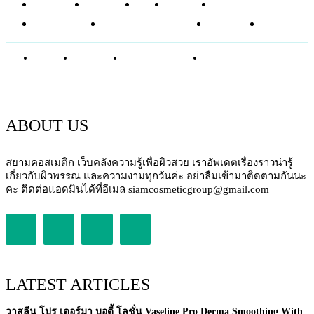
หน้าแรก
ข่าวสาร
รีวิว
โซลูชัน
ส่วนผสม
อาหารเสริม
ศัลยกรรมความงาม
บทความ
SHOP
ABOUT
CONTACT
PRIVACY POLICY
NEWSLETTER
ABOUT US
สยามคอสเมติก เว็บคลังความรู้เพื่อผิวสวย เราอัพเดตเรื่องราวน่ารู้
เกี่ยวกับผิวพรรณ และความงามทุกวันค่ะ อย่าลืมเข้ามาติดตามกันนะ
คะ ติดต่อแอดมินได้ที่อีเมล siamcosmeticgroup@gmail.com
LATEST ARTICLES
วาสลีน โปร เดอร์มา บอดี้ โลชั่น Vaseline Pro Derma Smoothing With