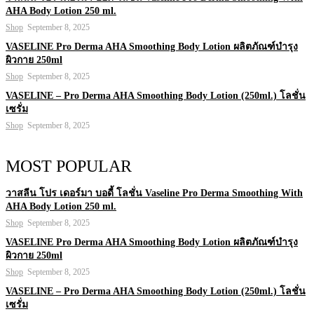
AHA Body Lotion 250 ml.
Shop
September 8, 2025
VASELINE Pro Derma AHA Smoothing Body Lotion ผลิตภัณฑ์บำรุง
ผิวกาย 250ml
Shop
September 8, 2025
VASELINE – Pro Derma AHA Smoothing Body Lotion (250ml.) โลชั่น
เซรั่ม
Shop
September 8, 2025
MOST POPULAR
วาสลีน โปร เดอร์มา บอดี้ โลชั่น Vaseline Pro Derma Smoothing With
AHA Body Lotion 250 ml.
Shop
September 8, 2025
VASELINE Pro Derma AHA Smoothing Body Lotion ผลิตภัณฑ์บำรุง
ผิวกาย 250ml
Shop
September 8, 2025
VASELINE – Pro Derma AHA Smoothing Body Lotion (250ml.) โลชั่น
เซรั่ม