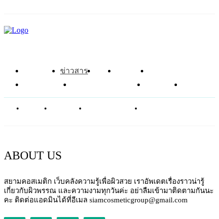
หน้าแรก
ข่าวสาร
รีวิว
โซลูชัน
ส่วนผสม
อาหารเสริม
ศัลยกรรมความงาม
บทความ
SHOP
ABOUT
CONTACT
PRIVACY POLICY
NEWSLETTER
ABOUT US
สยามคอสเมติก เว็บคลังความรู้เพื่อผิวสวย เราอัพเดตเรื่องราวน่ารู้
เกี่ยวกับผิวพรรณ และความงามทุกวันค่ะ อย่าลืมเข้ามาติดตามกันนะ
คะ ติดต่อแอดมินได้ที่อีเมล siamcosmeticgroup@gmail.com