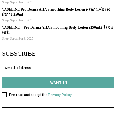
Shop
September 8, 2025
VASELINE Pro Derma AHA Smoothing Body Lotion ผลิตภัณฑ์บำรุง
ผิวกาย 250ml
Shop
September 8, 2025
VASELINE – Pro Derma AHA Smoothing Body Lotion (250ml.) โลชั่น
เซรั่ม
Shop
September 8, 2025
SUBSCRIBE
I WANT IN
I've read and accept the
Privacy Policy
.