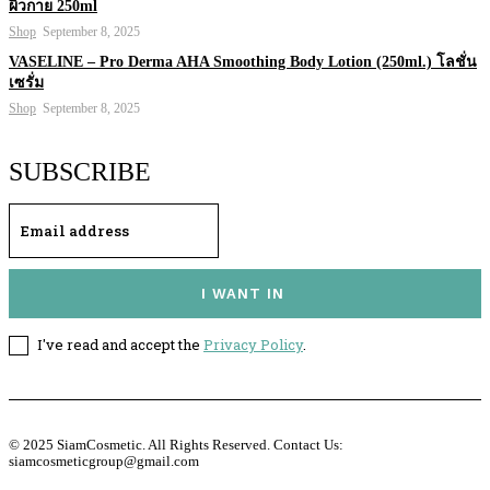
ผิวกาย 250ml
Shop
September 8, 2025
VASELINE – Pro Derma AHA Smoothing Body Lotion (250ml.) โลชั่น
เซรั่ม
Shop
September 8, 2025
SUBSCRIBE
I WANT IN
I've read and accept the
Privacy Policy
.
© 2025 SiamCosmetic. All Rights Reserved. Contact Us:
siamcosmeticgroup@gmail.com