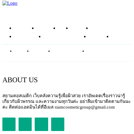
หน้าแรก
ข่าวสาร
รีวิว
โซลูชัน
ส่วนผสม
อาหารเสริม
ศัลยกรรมความงาม
บทความ
SHOP
ABOUT
CONTACT
PRIVACY POLICY
NEWSLETTER
ABOUT US
สยามคอสเมติก เว็บคลังความรู้เพื่อผิวสวย เราอัพเดตเรื่องราวน่ารู้
เกี่ยวกับผิวพรรณ และความงามทุกวันค่ะ อย่าลืมเข้ามาติดตามกันนะ
คะ ติดต่อแอดมินได้ที่อีเมล siamcosmeticgroup@gmail.com