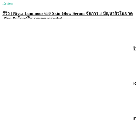
Review
รีวิว | Nivea Luminous 630 Skin Glow Serum จัดการ 3 ปัญหาผิวในขวด
เดียว ผิวโกลว์ใส รูขุมขนกระชับ!
Review
รีวิว | Nivea Derma Control Defend โรลออนคุมเหงื่อ 72 ชม. พร้อมบำรุงผิ
ใต้วงแขนให้ไบรท์!
Review
รีวิว | Vaseline Pro Derma Transition โลชั่นเพื่อผิวบอบบาง แพ้ง่าย ในช่ว
ฮอร์โมนเปลี่ยน
Review
รีวิว | Vaseline Pro Derma AHA โลชั่นผิวเนียนใส ลดรอยดำ บอกลาผิวหย
กร้าน!