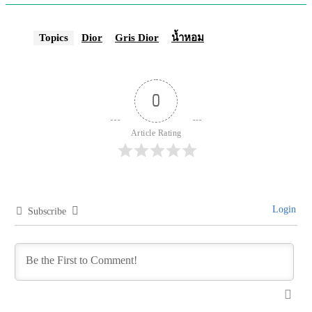
Topics
Dior
Gris Dior
น้ำหอม
0
Article Rating
Login
Subscribe