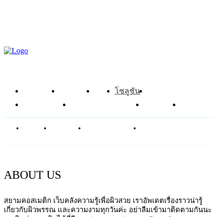
เคล็ดลับเลือกครีมกันแดดให้เป๊ะ
ปัง เหมาะกับผิวเราชาวไทย!
หน้าแรก
ข่าวสาร
รีวิว
โซลูชัน
ส่วนผสม
อาหารเสริม
ศัลยกรรมความงาม
บทความ
SHOP
ABOUT
CONTACT
PRIVACY POLICY
NEWSLETTER
ABOUT US
สยามคอสเมติก เว็บคลังความรู้เพื่อผิวสวย เราอัพเดตเรื่องราวน่ารู้
เกี่ยวกับผิวพรรณ และความงามทุกวันค่ะ อย่าลืมเข้ามาติดตามกันนะ