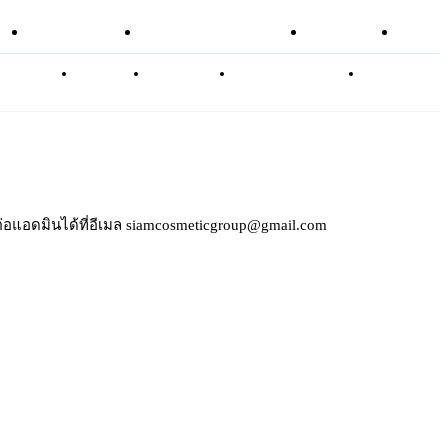
อาหารเสริม
ศัลยกรรมความงาม
บทความ
SHOP
ABOUT
CONTACT
PRIVACY POLICY
NEWSLETTER
ดต่อแอดมินได้ที่อีเมล siamcosmeticgroup@gmail.com