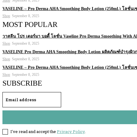
Shop
September 8, 2025
VASELINE – Pro Derma AHA Smoothing Body Lotion (250ml.) โลชั่นเซร
Shop
September 8, 2025
MOST POPULAR
วาสลีน โปร เดอร์มา บอดี้ โลชั่น Vaseline Pro Derma Smoothing With 
Shop
September 8, 2025
VASELINE Pro Derma AHA Smoothing Body Lotion ผลิตภัณฑ์บำรุงผิว
Shop
September 8, 2025
VASELINE – Pro Derma AHA Smoothing Body Lotion (250ml.) โลชั่นเซร
Shop
September 8, 2025
SUBSCRIBE
I've read and accept the
Privacy Policy
.