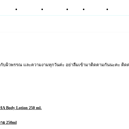
หน้าแรก
ข่าวสาร
รีวิว
โซลูชัน
ส่วนผสม
เกี่ยวกับผิวพรรณ และความงามทุกวันค่ะ อย่าลืมเข้ามาติดตามกันนะคะ ติ
AHA Body Lotion 250 ml.
กาย 250ml