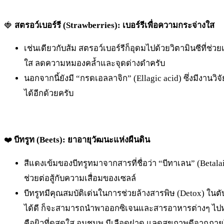
🍓
สตรอว์เบอร์รี (Strawberries): เบอร์รีเพื่อความกระจ่างใส
เช่นเดียวกับส้ม สตรอว์เบอร์รีก็อุดมไปด้วยวิตามินซีที่ช
ใส ลดความหมองคล้ำและจุดด่างดำครับ
นอกจากนี้ยังมี “กรดเอลลาจิก” (Ellagic acid) ซึ่งมีงานวิ
ได้อีกด้วยครับ
❤️
บีทรูท (Beets): ยาอายุวัฒนะแห่งผืนดิน
สีแดงเข้มของบีทรูทมาจากสารที่ชื่อว่า “บีทาเลน” (Betalai
ช่วยต่อสู้กับความเสื่อมของเซลล์
บีทรูทมีคุณสมบัติเด่นในการช่วยล้างสารพิษ (Detox) ใน
ได้ดี ก็จะสามารถนำพาออกซิเจนและสารอาหารต่างๆ ไปหล่อเลี
คือผิวที่ดูสดใส อมชมพู มีเลือดฝาด แลดูสุขภาพดีจากภา