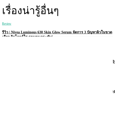
เรื่องน่ารู้อื่นๆ
Review
รีวิว | Nivea Luminous 630 Skin Glow Serum จัดการ 3 ปัญหาผิวในขวด
เดียว ผิวโกลว์ใส รูขุมขนกระชับ!
Review
รีวิว | Nivea Derma Control Defend โรลออนคุมเหงื่อ 72 ชม. พร้อมบำรุงผิ
ใต้วงแขนให้ไบรท์!
Review
รีวิว | Vaseline Pro Derma Transition โลชั่นเพื่อผิวบอบบาง แพ้ง่าย ในช่ว
ฮอร์โมนเปลี่ยน
Review