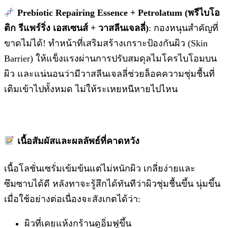
Prebiotic Repairing Essence + Petrolatum (พรีไบโอ
ติก รีแพร์ริ่ง เอสเซนส์ + วาสลีนเจลลี่)
: กองหนุนสำคัญที่
ขาดไม่ได้! ทำหน้าที่เสริมสร้างเกราะป้องกันผิว (Skin
Barrier) ให้แข็งแรงผ่านการปรับสมดุลไมโครไบโอมบน
ผิว และแน่นอนว่ามีวาสลีนเจลลี่ช่วยล็อคความชุ่มชื้นที่
เติมเข้าไปทั้งหมด ไม่ให้ระเหยหนีหายไปไหน
เนื้อสัมผัสและผลลัพธ์ที่คาดหวัง
เนื้อโลชั่นเซรั่มเข้มข้นแต่ไม่หนักผิว เกลี่ยง่ายและ
ซึมซาบได้ดี หลังทาจะรู้สึกได้ทันทีว่าผิวชุ่มชื้นขึ้น นุ่มขึ้น
เมื่อใช้อย่างต่อเนื่องจะสังเกตได้ว่า:
ผิวที่เคยแห้งกร้านดูอิ่มฟูขึ้น