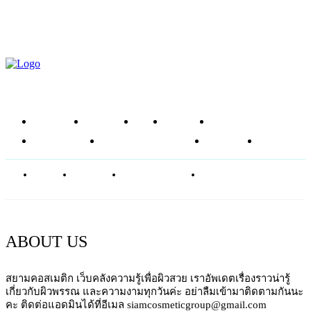
Article
Pro-Vitamin B5 ในแพนทีนดีอย่างไร?
หน้าแรก
ข่าวสาร
รีวิว
โซลูชัน
ส่วนผสม
อาหารเสริม
ศัลยกรรมความงาม
บทความ
SHOP
ABOUT
CONTACT
PRIVACY POLICY
NEWSLETTER
ABOUT US
สยามคอสเมติก เว็บคลังความรู้เพื่อผิวสวย เราอัพเดตเรื่องราวน่ารู้
เกี่ยวกับผิวพรรณ และความงามทุกวันค่ะ อย่าลืมเข้ามาติดตามกันนะ
คะ ติดต่อแอดมินได้ที่อีเมล siamcosmeticgroup@gmail.com