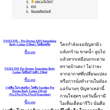
เหมาะกับใคร?
สรุป
ข้อมูลผลิตภัณฑ์
VASELINE – Pro Derma AHA Smoothing
ใครกำลังเจอปัญหาผิว
Body Lotion (250ml.) โลชั่นเซรั่ม
แห้งกร้าน ขาดน้ำ ลูบไป
ซื้อเลย
แล้วสากเหมือนกระดาษ
ทรายบ้างคะ? ไม่ว่าจะ
VASELINE Pro Derma Transition Body
Lotion โลชั่นบำรุงผิว 250ml
จากอากาศที่เปลี่ยนแปลง
ซื้อเลย
หรือการนั่งทำงานในห้อง
วาสลีน โปร เดอร์มา โลชั่น Vaseline Pro
แอร์นานๆ ปัญหาเหล่านี้
Derma Body Lotion 250 ml.
(No.3/No.4/No.5/No.6/Transition)
กวนใจสุดๆ แต่วันนี้เรามี
ซื้อเลย
ไอเท็มเด็ดมารีวิว นั่นคือ