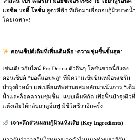
วาสลีน โปร เดอร์มา มอยซ์เจอร์ไรซิ่ง วิธ ไฮยาลูรอนิค
แอซิด บอดี้ โลชั่น
สูตรสีฟ้า ที่เกิดมาเพื่อกอบกู้ผิวขาดน้ำ
โดยเฉพาะ!
คอนเซ็ปต์เดิมที่เพิ่มเติมคือ ‘ความชุ่มชื้นขั้นสุด’
เช่นเดียวกับไลน์ Pro Derma ตัวอื่นๆ โลชั่นขวดนี้ยังคง
คอนเซ็ปต์ “บอดี้แอมพลู” ที่มีความเข้มข้นเหมือนเซรั่ม
บำรุงผิวหน้า แต่เปลี่ยนทัพส่วนผสมหลักมาเน้นการ “เติม
น้ำและล็อคความชุ่มชื้น” แบบเต็มพิกัด เพื่อฟื้นบำรุงผิวที่
แห้งเสียให้กลับมาดูอิ่มฟู มีชีวิตชีวาอีกครั้ง
เจาะลึกส่วนผสมกู้ผิวแห้งเสีย (Key Ingredients)
มาดูกันว่าวาสลีนใส่ทหารเอกตัวไหนมาช่วยเราสู้กับ