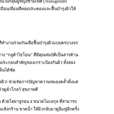
นในกลุ่มผู้หญิงข้ามเพศ (Transgender
สมือนเพื่อนที่คอยประคองและฟื้นบำรุงผิวให้
่ทำงานร่วมกันเพื่อฟื้นบำรุงผิวแบบครบวงจร
าง “กลูต้าไธโอน” ที่มีคุณสมบัติเป็นสารต้าน
่วนประกอบสำคัญของเกราะป้องกันผิว ทั้งสอง
ห็นได้ชัด
ูแลผิว! ช่วยจัดการปัญหาความหมองคล้ำตั้งแต่
วดูฉ่ำโกลว์ สุขภาพดี
ผิว ด้วยไฮยาลูรอน 4 ขนาดโมเลกุล ที่สามารถ
วแห้งกร้าน ขาดน้ำ ให้ผิวกลับมาดูอิ่มฟูอีกครั้ง