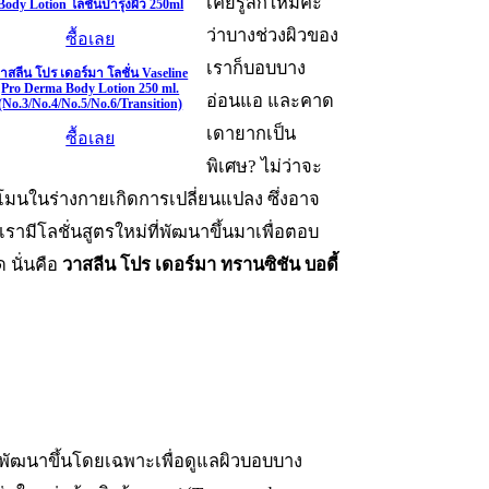
เคยรู้สึกไหมคะ
Body Lotion โลชั่นบำรุงผิว 250ml
ว่าบางช่วงผิวของ
ซื้อเลย
เราก็บอบบาง
าสลีน โปร เดอร์มา โลชั่น Vaseline
Pro Derma Body Lotion 250 ml.
อ่อนแอ และคาด
(No.3/No.4/No.5/No.6/Transition)
เดายากเป็น
ซื้อเลย
พิเศษ? ไม่ว่าจะ
โมนในร่างกายเกิดการเปลี่ยนแปลง ซึ่งอาจ
รามีโลชั่นสูตรใหม่ที่พัฒนาขึ้นมาเพื่อตอบ
 นั่นคือ
วาสลีน โปร เดอร์มา ทรานซิชัน บอดี้
่ถูกพัฒนาขึ้นโดยเฉพาะเพื่อดูแลผิวบอบบาง