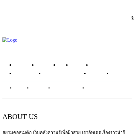
Article
ถอดรหัส “Glowy Skin Juice” สูตรน้ำผักผลไม้เพื่อผิวสวยใสเปล่งประกาย
ภายในครับ
หน้าแรก
ข่าวสาร
รีวิว
โซลูชัน
ส่วนผสม
อาหารเสริม
ศัลยกรรมความงาม
บทความ
SHOP
ABOUT
CONTACT
PRIVACY POLICY
NEWSLETTER
ABOUT US
สยามคอสเมติก เว็บคลังความรู้เพื่อผิวสวย เราอัพเดตเรื่องราวน่ารู้