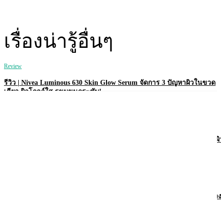
เรื่องน่ารู้อื่นๆ
Review
รีวิว | Nivea Luminous 630 Skin Glow Serum จัดการ 3 ปัญหาผิวในขวด
เดียว ผิวโกลว์ใส รูขุมขนกระชับ!
Review
รีวิว | Nivea Derma Control Defend โรลออนคุมเหงื่อ 72 ชม. พร้อมบำรุงผิ
ใต้วงแขนให้ไบรท์!
Review
รีวิว | Vaseline Pro Derma Transition โลชั่นเพื่อผิวบอบบาง แพ้ง่าย ในช่ว
ฮอร์โมนเปลี่ยน