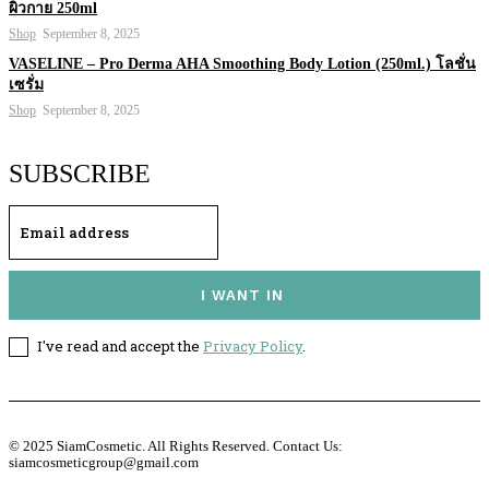
ผิวกาย 250ml
Shop
September 8, 2025
VASELINE – Pro Derma AHA Smoothing Body Lotion (250ml.) โลชั่น
เซรั่ม
Shop
September 8, 2025
SUBSCRIBE
I WANT IN
I've read and accept the
Privacy Policy
.
© 2025 SiamCosmetic. All Rights Reserved. Contact Us:
siamcosmeticgroup@gmail.com