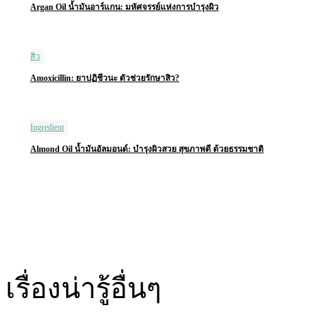
Argan Oil น้ำมันอาร์แกน: มหัศจรรย์แห่งการบำรุงผิว
สิว
Amoxicillin: ยาปฏิชีวนะ ตัวช่วยรักษาสิว?
Ingredient
Almond Oil น้ำมันอัลมอนด์: บำรุงผิวสวย สุขภาพดี ด้วยธรรมชาติ
เรื่องน่ารู้อื่นๆ