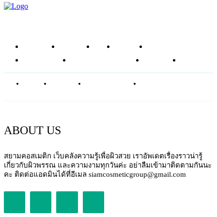
หน้าแรก
ข่าวสาร
รีวิว
โซลูชัน
ส่วนผสม
อาหารเสริม
ศัลยกรรมความงาม
บทความ
SHOP
ABOUT
CONTACT
PRIVACY POLICY
NEWSLETTER
ABOUT US
สยามคอสเมติก เว็บคลังความรู้เพื่อผิวสวย เราอัพเดตเรื่องราวน่ารู้
เกี่ยวกับผิวพรรณ และความงามทุกวันค่ะ อย่าลืมเข้ามาติดตามกันนะ
คะ ติดต่อแอดมินได้ที่อีเมล siamcosmeticgroup@gmail.com