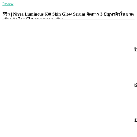
Review
รีวิว | Nivea Luminous 630 Skin Glow Serum จัดการ 3 ปัญหาผิวในขวด
เดียว ผิวโกลว์ใส รูขุมขนกระชับ!
Review
รีวิว | Nivea Derma Control Defend โรลออนคุมเหงื่อ 72 ชม. พร้อมบำรุงผิ
ใต้วงแขนให้ไบรท์!
Review
รีวิว | Vaseline Pro Derma Transition โลชั่นเพื่อผิวบอบบาง แพ้ง่าย ในช่ว
ฮอร์โมนเปลี่ยน
Review
รีวิว | Vaseline Pro Derma AHA โลชั่นผิวเนียนใส ลดรอยดำ บอกลาผิวหย
กร้าน!