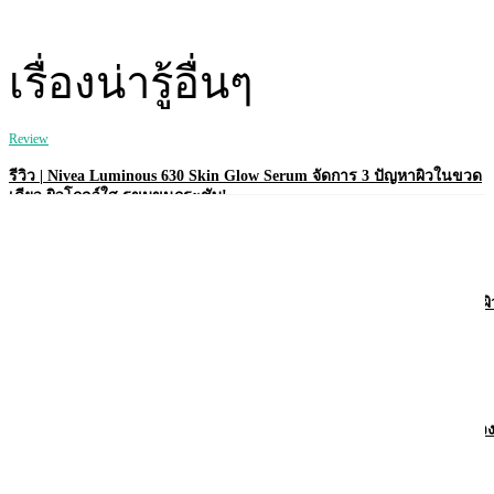
เรื่องน่ารู้อื่นๆ
Review
รีวิว | Nivea Luminous 630 Skin Glow Serum จัดการ 3 ปัญหาผิวในขวด
เดียว ผิวโกลว์ใส รูขุมขนกระชับ!
Review
รีวิว | Nivea Derma Control Defend โรลออนคุมเหงื่อ 72 ชม. พร้อมบำรุงผิ
ใต้วงแขนให้ไบรท์!
Review
รีวิว | Vaseline Pro Derma Transition โลชั่นเพื่อผิวบอบบาง แพ้ง่าย ในช่ว
ฮอร์โมนเปลี่ยน