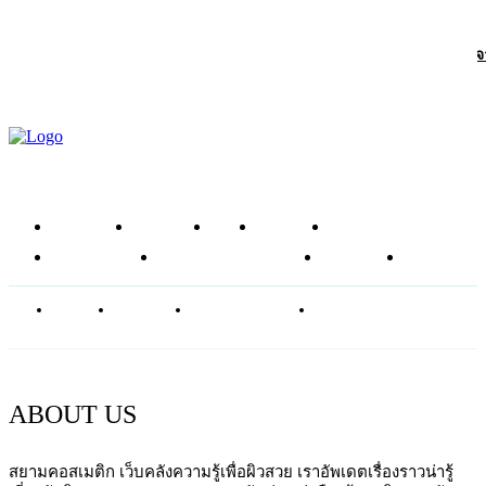
Article
ถอดรหัส “Glowy Skin Juice” สูตรน้ำผักผลไม้เพื่อผิวสวยใสเปล่งประกาย
ภายในครับ
หน้าแรก
ข่าวสาร
รีวิว
โซลูชัน
ส่วนผสม
อาหารเสริม
ศัลยกรรมความงาม
บทความ
SHOP
ABOUT
CONTACT
PRIVACY POLICY
NEWSLETTER
ABOUT US
สยามคอสเมติก เว็บคลังความรู้เพื่อผิวสวย เราอัพเดตเรื่องราวน่ารู้