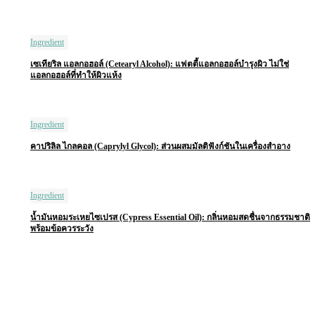
Ingredient
เซเทียริล แอลกอฮอล์ (Cetearyl Alcohol): แฟตตี้แอลกอฮอล์บำรุงผิว ไม่ใช่
แอลกอฮอล์ที่ทำให้ผิวแห้ง
Ingredient
คาปริลิล ไกลคอล (Caprylyl Glycol): ส่วนผสมมัลติฟังก์ชันในเครื่องสำอาง
Ingredient
น้ำมันหอมระเหยไซเปรส (Cypress Essential Oil): กลิ่นหอมสดชื่นจากธรรมชาติ
พร้อมข้อควรระวัง