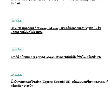
สุขภาพ
Ingredient
เซเทียริล แอลกอฮอล์ (Cetearyl Alcohol): แฟตตี้แอลกอฮอล์บำรุงผิว ไม่ใช่
แอลกอฮอล์ที่ทำให้ผิวแห้ง
Ingredient
คาปริลิล ไกลคอล (Caprylyl Glycol): ส่วนผสมมัลติฟังก์ชันในเครื่องสำอาง
Ingredient
น้ำมันหอมระเหยไซเปรส (Cypress Essential Oil): กลิ่นหอมสดชื่นจากธรรมชาติ
พร้อมข้อควรระวัง