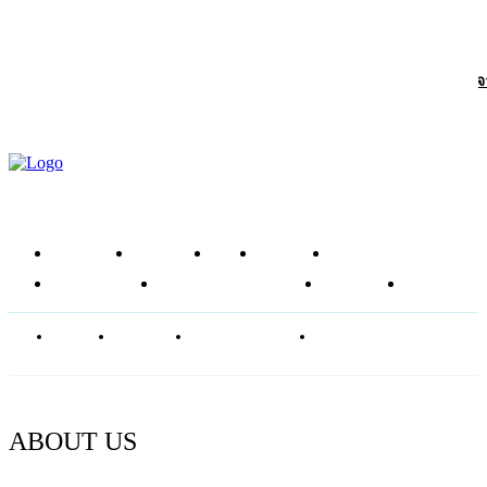
Article
ถอดรหัส “Glowy Skin Juice” สูตรน้ำผักผลไม้เพื่อผิวสวยใสเปล่งประกาย
ภายในครับ
หน้าแรก
ข่าวสาร
รีวิว
โซลูชัน
ส่วนผสม
อาหารเสริม
ศัลยกรรมความงาม
บทความ
SHOP
ABOUT
CONTACT
PRIVACY POLICY
NEWSLETTER
ABOUT US