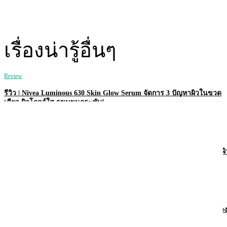
เรื่องน่ารู้อื่นๆ
Review
รีวิว | Nivea Luminous 630 Skin Glow Serum จัดการ 3 ปัญหาผิวในขวด
เดียว ผิวโกลว์ใส รูขุมขนกระชับ!
Review
รีวิว | Nivea Derma Control Defend โรลออนคุมเหงื่อ 72 ชม. พร้อมบำรุงผิ
ใต้วงแขนให้ไบรท์!
Review
รีวิว | Vaseline Pro Derma Transition โลชั่นเพื่อผิวบอบบาง แพ้ง่าย ในช่ว
ฮอร์โมนเปลี่ยน