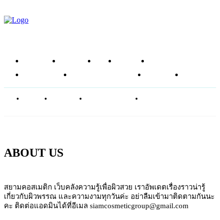
หน้าแรก
ข่าวสาร
รีวิว
โซลูชัน
ส่วนผสม
อาหารเสริม
ศัลยกรรมความงาม
บทความ
SHOP
ABOUT
CONTACT
PRIVACY POLICY
NEWSLETTER
ABOUT US
สยามคอสเมติก เว็บคลังความรู้เพื่อผิวสวย เราอัพเดตเรื่องราวน่ารู้
เกี่ยวกับผิวพรรณ และความงามทุกวันค่ะ อย่าลืมเข้ามาติดตามกันนะ
คะ ติดต่อแอดมินได้ที่อีเมล siamcosmeticgroup@gmail.com