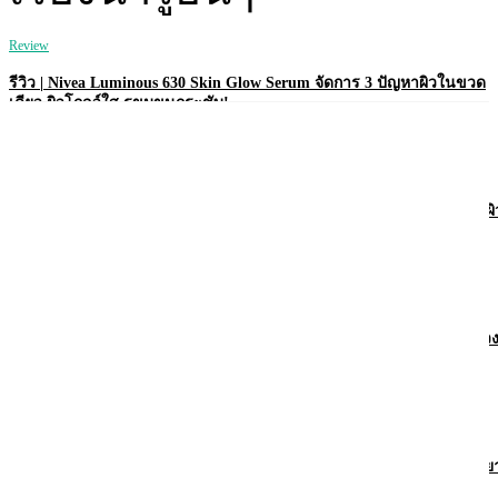
Review
รีวิว | Nivea Luminous 630 Skin Glow Serum จัดการ 3 ปัญหาผิวในขวด
เดียว ผิวโกลว์ใส รูขุมขนกระชับ!
Review
รีวิว | Nivea Derma Control Defend โรลออนคุมเหงื่อ 72 ชม. พร้อมบำรุงผิ
ใต้วงแขนให้ไบรท์!
Review
รีวิว | Vaseline Pro Derma Transition โลชั่นเพื่อผิวบอบบาง แพ้ง่าย ในช่ว
ฮอร์โมนเปลี่ยน
Review
รีวิว | Vaseline Pro Derma AHA โลชั่นผิวเนียนใส ลดรอยดำ บอกลาผิวหย
กร้าน!