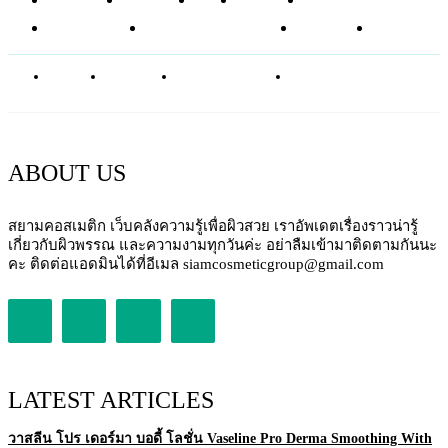
อาหารเสริม
ศัลยกรรมความงาม
บทความ
SHOP
ABOUT
CONTACT
PRIVACY POLICY
NEWSLETTER
ABOUT US
สยามคอสเมติก เว็บคลังความรู้เพื่อผิวสวย เราอัพเดตเรื่องราวน่ารู้
เกี่ยวกับผิวพรรณ และความงามทุกวันค่ะ อย่าลืมเข้ามาติดตามกันนะ
คะ ติดต่อแอดมินได้ที่อีเมล siamcosmeticgroup@gmail.com
LATEST ARTICLES
วาสลีน โปร เดอร์มา บอดี้ โลชั่น Vaseline Pro Derma Smoothing With