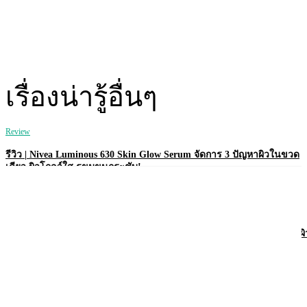
เรื่องน่ารู้อื่นๆ
Review
รีวิว | Nivea Luminous 630 Skin Glow Serum จัดการ 3 ปัญหาผิวในขวด
เดียว ผิวโกลว์ใส รูขุมขนกระชับ!
Review
รีวิว | Nivea Derma Control Defend โรลออนคุมเหงื่อ 72 ชม. พร้อมบำรุงผิ
ใต้วงแขนให้ไบรท์!
Review